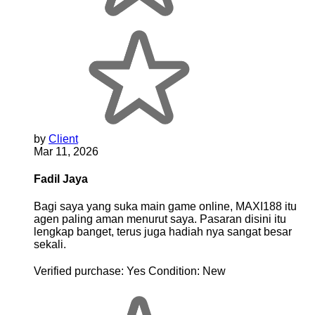
by
Client
Mar 11, 2026
Fadil Jaya
Bagi saya yang suka main game online, MAXI188 itu
agen paling aman menurut saya. Pasaran disini itu
lengkap banget, terus juga hadiah nya sangat besar
sekali.
Verified purchase:
Yes
Condition:
New