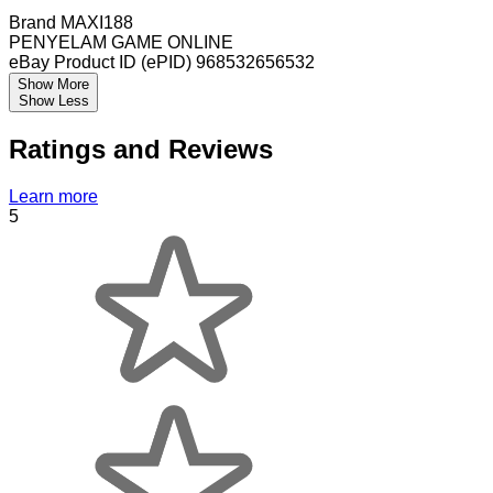
Brand
MAXI188
PENYELAM
GAME ONLINE
eBay Product ID (ePID)
968532656532
Show More
Show Less
Ratings and Reviews
Learn more
5