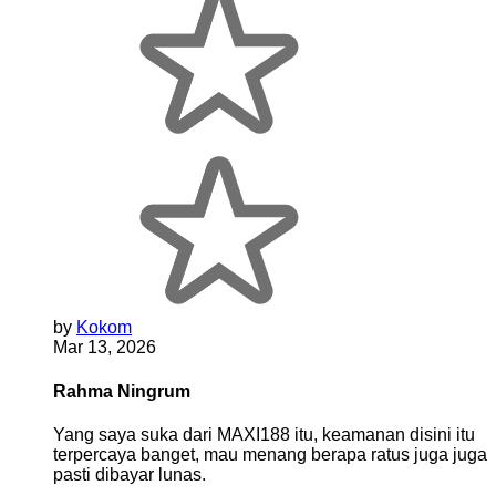
by
Kokom
Mar 13, 2026
Rahma Ningrum
Yang saya suka dari MAXI188 itu, keamanan disini itu
terpercaya banget, mau menang berapa ratus juga juga
pasti dibayar lunas.