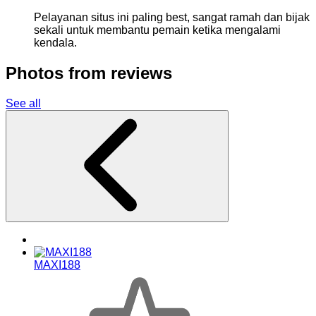
Pelayanan situs ini paling best, sangat ramah dan bijak
sekali untuk membantu pemain ketika mengalami
kendala.
Photos from reviews
See all
MAXI188