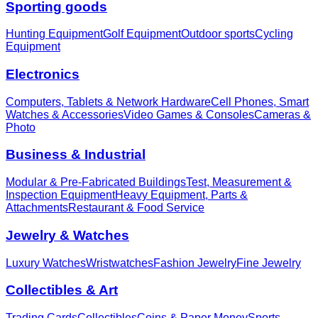
Sporting goods
Hunting Equipment
Golf Equipment
Outdoor sports
Cycling
Equipment
Electronics
Computers, Tablets & Network Hardware
Cell Phones, Smart
Watches & Accessories
Video Games & Consoles
Cameras &
Photo
Business & Industrial
Modular & Pre-Fabricated Buildings
Test, Measurement &
Inspection Equipment
Heavy Equipment, Parts &
Attachments
Restaurant & Food Service
Jewelry & Watches
Luxury Watches
Wristwatches
Fashion Jewelry
Fine Jewelry
Collectibles & Art
Trading Cards
Collectibles
Coins & Paper Money
Sports