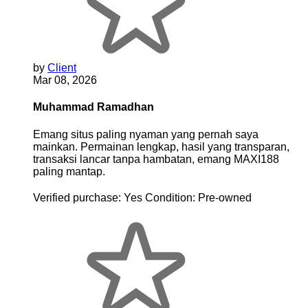
by
Client
Mar 08, 2026
Muhammad Ramadhan
Emang situs paling nyaman yang pernah saya
mainkan. Permainan lengkap, hasil yang transparan,
transaksi lancar tanpa hambatan, emang MAXI188
paling mantap.
Verified purchase:
Yes
Condition:
Pre-owned