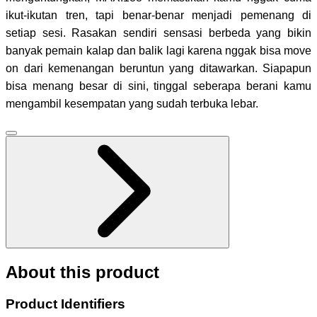
ikut-ikutan tren, tapi benar-benar menjadi pemenang di
setiap sesi. Rasakan sendiri sensasi berbeda yang bikin
banyak pemain kalap dan balik lagi karena nggak bisa move
on dari kemenangan beruntun yang ditawarkan. Siapapun
bisa menang besar di sini, tinggal seberapa berani kamu
mengambil kesempatan yang sudah terbuka lebar.
About this product
Product Identifiers