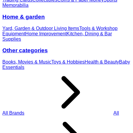
Memorabilia
Home & garden
Yard, Garden & Outdoor Living Items
Tools & Workshop
Equipment
Home Improvement
Kitchen, Dining & Bar
Supplies
Other categories
Books, Movies & Music
Toys & Hobbies
Health & Beauty
Baby
Essentials
All Brands
All