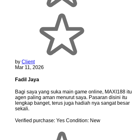
by
Client
Mar 11, 2026
Fadil Jaya
Bagi saya yang suka main game online, MAXI188 itu
agen paling aman menurut saya. Pasaran disini itu
lengkap banget, terus juga hadiah nya sangat besar
sekali.
Verified purchase:
Yes
Condition:
New