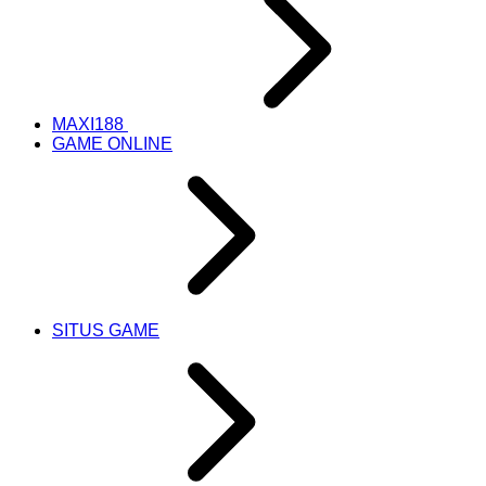
MAXI188
GAME ONLINE
SITUS GAME