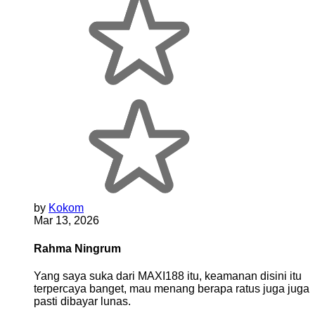
by
Kokom
Mar 13, 2026
Rahma Ningrum
Yang saya suka dari MAXI188 itu, keamanan disini itu
terpercaya banget, mau menang berapa ratus juga juga
pasti dibayar lunas.