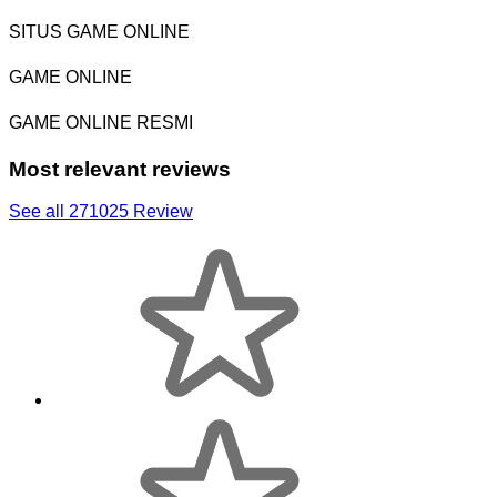
SITUS GAME ONLINE
GAME ONLINE
GAME ONLINE RESMI
Most relevant reviews
See all 271025 Review