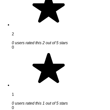
2
0 users rated this 2 out of 5 stars
0
1
0 users rated this 1 out of 5 stars
0