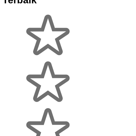
Terbaik