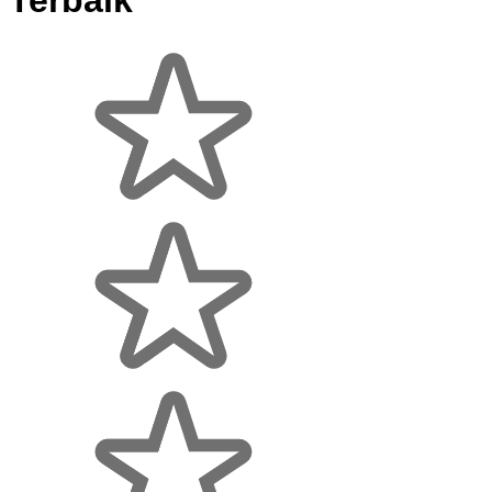
Terbaik