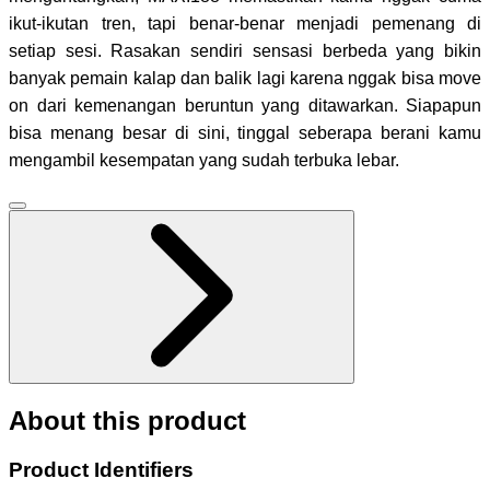
ikut-ikutan tren, tapi benar-benar menjadi pemenang di
setiap sesi. Rasakan sendiri sensasi berbeda yang bikin
banyak pemain kalap dan balik lagi karena nggak bisa move
on dari kemenangan beruntun yang ditawarkan. Siapapun
bisa menang besar di sini, tinggal seberapa berani kamu
mengambil kesempatan yang sudah terbuka lebar.
About this product
Product Identifiers