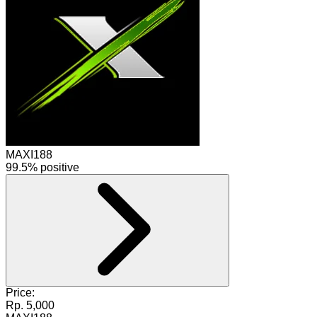
MAXI188
99.5% positive
Price:
Rp. 5,000