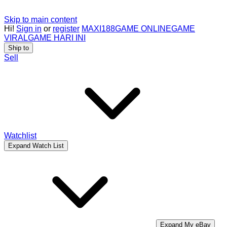
Skip to main content
Hi!
Sign in
or
register
MAXI188
GAME ONLINE
GAME
VIRAL
GAME HARI INI
Ship to
Sell
Watchlist
Expand Watch List
Expand My eBay