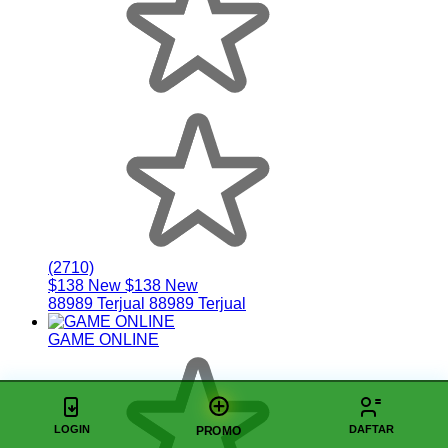
(2710)
$138 New
$138 New
88989 Terjual
88989 Terjual
GAME ONLINE
LOGIN
DAFTAR
PROMO