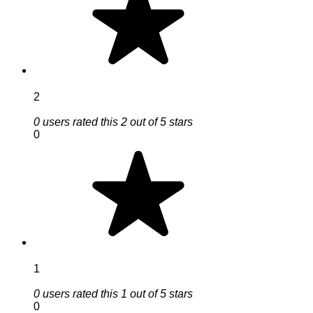
2
0 users rated this 2 out of 5 stars
0
1
0 users rated this 1 out of 5 stars
0