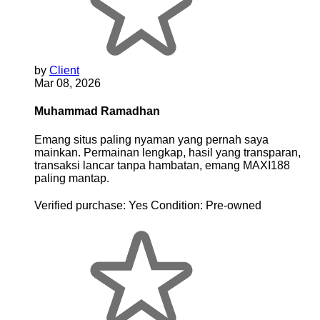
by
Client
Mar 08, 2026
Muhammad Ramadhan
Emang situs paling nyaman yang pernah saya
mainkan. Permainan lengkap, hasil yang transparan,
transaksi lancar tanpa hambatan, emang MAXI188
paling mantap.
Verified purchase:
Yes
Condition:
Pre-owned