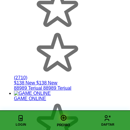
(2710)
$138 New
$138 New
88989 Terjual
88989 Terjual
GAME ONLINE
LOGIN
DAFTAR
PROMO