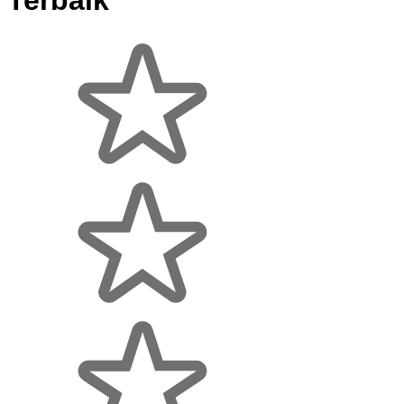
Terbaik