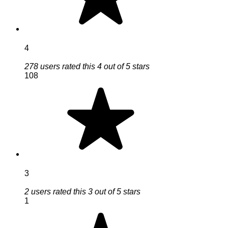
4
278 users rated this 4 out of 5 stars
108
3
2 users rated this 3 out of 5 stars
1