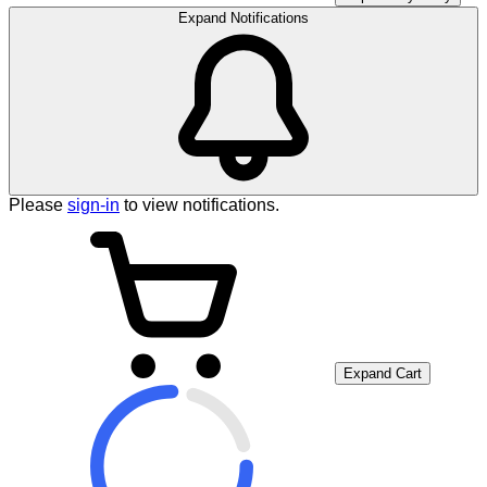
Expand Notifications
Please
sign-in
to view notifications.
Expand Cart