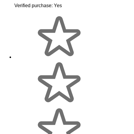
Verified purchase:
Yes