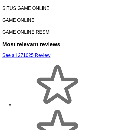
SITUS GAME ONLINE
GAME ONLINE
GAME ONLINE RESMI
Most relevant reviews
See all 271025 Review