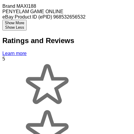
Brand
MAXI188
PENYELAM
GAME ONLINE
eBay Product ID (ePID)
968532656532
Show More
Show Less
Ratings and Reviews
Learn more
5