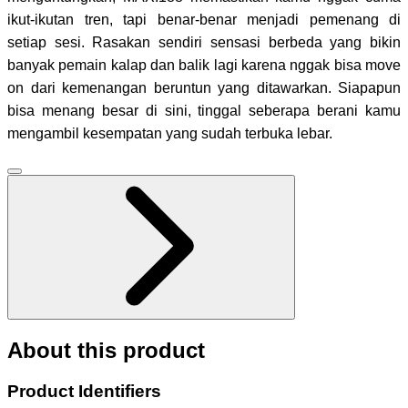
ikut-ikutan tren, tapi benar-benar menjadi pemenang di
setiap sesi. Rasakan sendiri sensasi berbeda yang bikin
banyak pemain kalap dan balik lagi karena nggak bisa move
on dari kemenangan beruntun yang ditawarkan. Siapapun
bisa menang besar di sini, tinggal seberapa berani kamu
mengambil kesempatan yang sudah terbuka lebar.
About this product
Product Identifiers