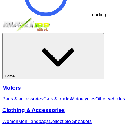
Loading...
Home
Motors
Parts & accessories
Cars & trucks
Motorcycles
Other vehicles
Clothing & Accessories
Women
Men
Handbags
Collectible Sneakers