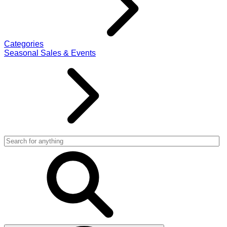
Categories
Seasonal Sales & Events