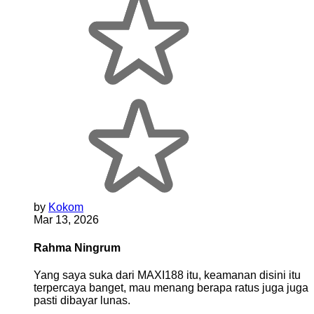
by
Kokom
Mar 13, 2026
Rahma Ningrum
Yang saya suka dari MAXI188 itu, keamanan disini itu
terpercaya banget, mau menang berapa ratus juga juga
pasti dibayar lunas.