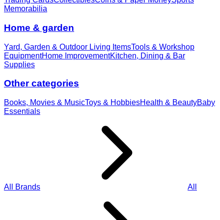
Memorabilia
Home & garden
Yard, Garden & Outdoor Living Items
Tools & Workshop
Equipment
Home Improvement
Kitchen, Dining & Bar
Supplies
Other categories
Books, Movies & Music
Toys & Hobbies
Health & Beauty
Baby
Essentials
All Brands
All