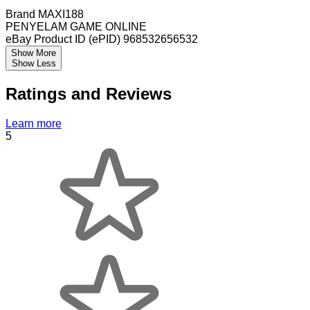
Brand
MAXI188
PENYELAM
GAME ONLINE
eBay Product ID (ePID)
968532656532
Show More
Show Less
Ratings and Reviews
Learn more
5