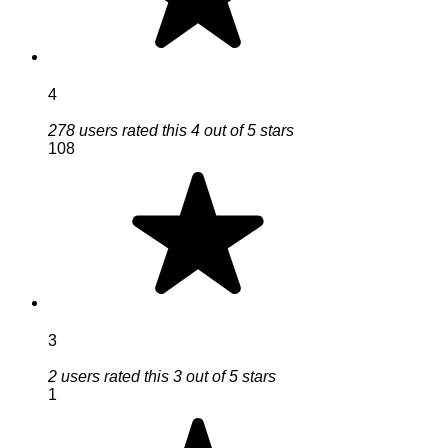
4
278 users rated this 4 out of 5 stars
108
3
2 users rated this 3 out of 5 stars
1