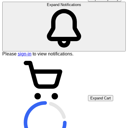
Expand Notifications
Please
sign-in
to view notifications.
Expand Cart