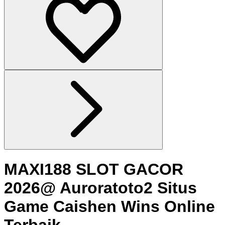
MAXI188 SLOT GACOR
2026@ Auroratoto2 Situs
Game Caishen Wins Online