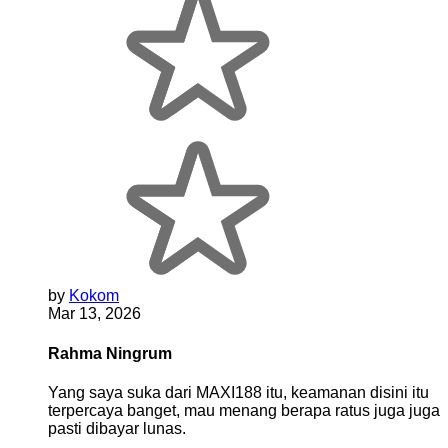
by
Kokom
Mar 13, 2026
Rahma Ningrum
Yang saya suka dari MAXI188 itu, keamanan disini itu
terpercaya banget, mau menang berapa ratus juga juga
pasti dibayar lunas.