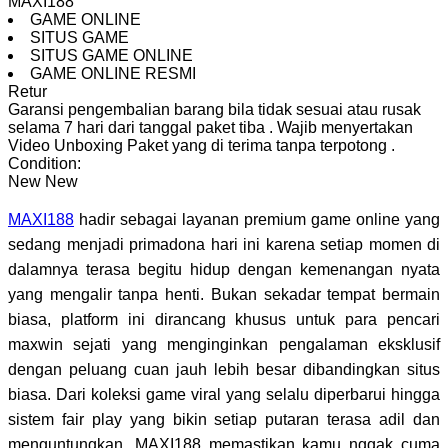
MAXI188
GAME ONLINE
SITUS GAME
SITUS GAME ONLINE
GAME ONLINE RESMI
Retur
Garansi pengembalian barang bila tidak sesuai atau rusak
selama 7 hari dari tanggal paket tiba
.
Wajib menyertakan
Video Unboxing Paket yang di terima tanpa terpotong
.
Condition:
New
New
MAXI188
hadir sebagai layanan premium game online yang
sedang menjadi primadona hari ini karena setiap momen di
dalamnya terasa begitu hidup dengan kemenangan nyata
yang mengalir tanpa henti. Bukan sekadar tempat bermain
biasa, platform ini dirancang khusus untuk para pencari
maxwin sejati yang menginginkan pengalaman eksklusif
dengan peluang cuan jauh lebih besar dibandingkan situs
biasa. Dari koleksi game viral yang selalu diperbarui hingga
sistem fair play yang bikin setiap putaran terasa adil dan
menguntungkan, MAXI188 memastikan kamu nggak cuma