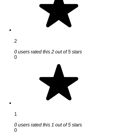
2
0 users rated this 2 out of 5 stars
0
1
0 users rated this 1 out of 5 stars
0