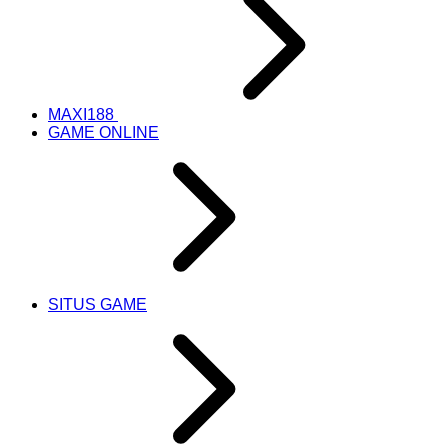
MAXI188
GAME ONLINE
SITUS GAME