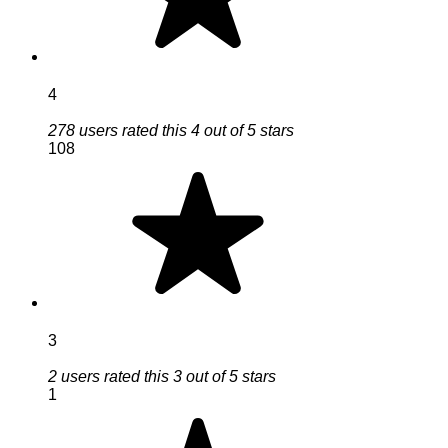
4
278 users rated this 4 out of 5 stars
108
3
2 users rated this 3 out of 5 stars
1