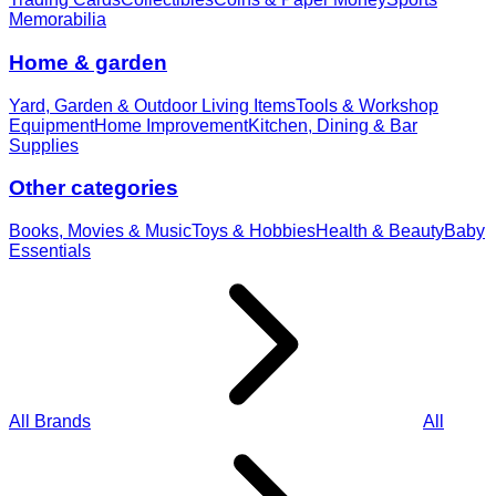
Memorabilia
Home & garden
Yard, Garden & Outdoor Living Items
Tools & Workshop
Equipment
Home Improvement
Kitchen, Dining & Bar
Supplies
Other categories
Books, Movies & Music
Toys & Hobbies
Health & Beauty
Baby
Essentials
All Brands
All