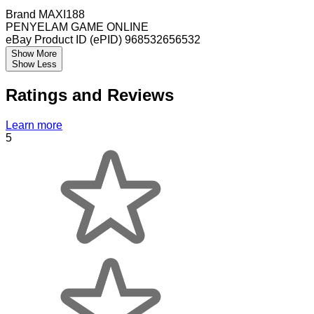
Brand
MAXI188
PENYELAM
GAME ONLINE
eBay Product ID (ePID)
968532656532
Show More
Show Less
Ratings and Reviews
Learn more
5