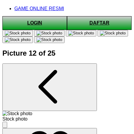
GAME ONLINE RESMI
LOGIN
DAFTAR
Picture 12 of 25
Stock photo