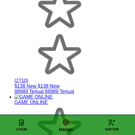
(2710)
$138 New
$138 New
88989 Terjual
88989 Terjual
GAME ONLINE
LOGIN
DAFTAR
PROMO