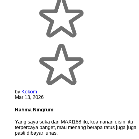
by
Kokom
Mar 13, 2026
Rahma Ningrum
Yang saya suka dari MAXI188 itu, keamanan disini itu
terpercaya banget, mau menang berapa ratus juga juga
pasti dibayar lunas.