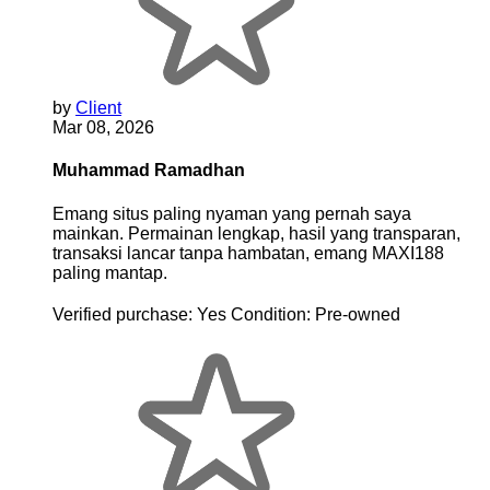
by
Client
Mar 08, 2026
Muhammad Ramadhan
Emang situs paling nyaman yang pernah saya
mainkan. Permainan lengkap, hasil yang transparan,
transaksi lancar tanpa hambatan, emang MAXI188
paling mantap.
Verified purchase:
Yes
Condition:
Pre-owned