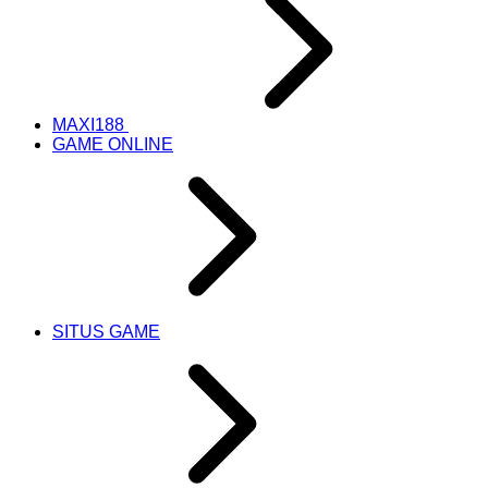
MAXI188
GAME ONLINE
SITUS GAME