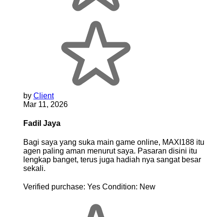
by
Client
Mar 11, 2026
Fadil Jaya
Bagi saya yang suka main game online, MAXI188 itu
agen paling aman menurut saya. Pasaran disini itu
lengkap banget, terus juga hadiah nya sangat besar
sekali.
Verified purchase:
Yes
Condition:
New