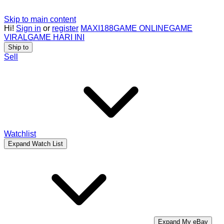
Skip to main content
Hi!
Sign in
or
register
MAXI188
GAME ONLINE
GAME
VIRAL
GAME HARI INI
Ship to
Sell
Watchlist
Expand Watch List
Expand My eBay