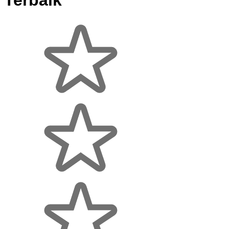
Terbaik