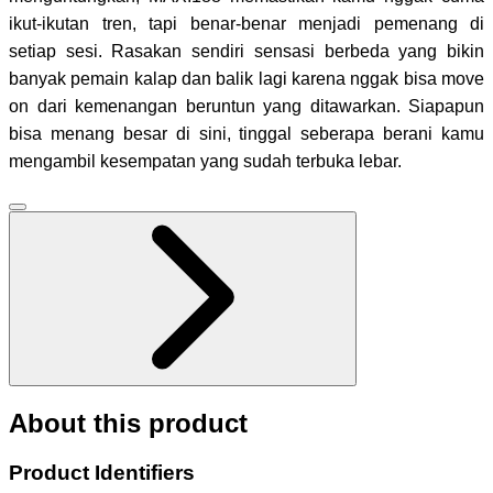
ikut-ikutan tren, tapi benar-benar menjadi pemenang di
setiap sesi. Rasakan sendiri sensasi berbeda yang bikin
banyak pemain kalap dan balik lagi karena nggak bisa move
on dari kemenangan beruntun yang ditawarkan. Siapapun
bisa menang besar di sini, tinggal seberapa berani kamu
mengambil kesempatan yang sudah terbuka lebar.
About this product
Product Identifiers