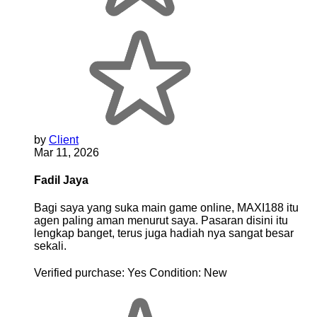
by
Client
Mar 11, 2026
Fadil Jaya
Bagi saya yang suka main game online, MAXI188 itu
agen paling aman menurut saya. Pasaran disini itu
lengkap banget, terus juga hadiah nya sangat besar
sekali.
Verified purchase:
Yes
Condition:
New