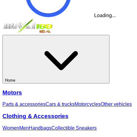
Loading...
Home
Motors
Parts & accessories
Cars & trucks
Motorcycles
Other vehicles
Clothing & Accessories
Women
Men
Handbags
Collectible Sneakers