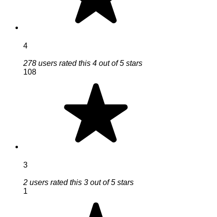
4
278 users rated this 4 out of 5 stars
108
3
2 users rated this 3 out of 5 stars
1