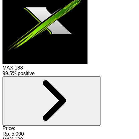
MAXI188
99.5% positive
Price:
Rp. 5,000