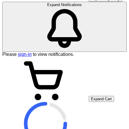
Expand Notifications
Please
sign-in
to view notifications.
Expand Cart