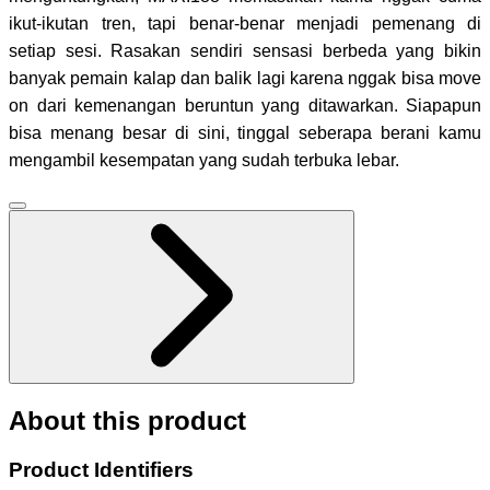
ikut-ikutan tren, tapi benar-benar menjadi pemenang di
setiap sesi. Rasakan sendiri sensasi berbeda yang bikin
banyak pemain kalap dan balik lagi karena nggak bisa move
on dari kemenangan beruntun yang ditawarkan. Siapapun
bisa menang besar di sini, tinggal seberapa berani kamu
mengambil kesempatan yang sudah terbuka lebar.
About this product
Product Identifiers