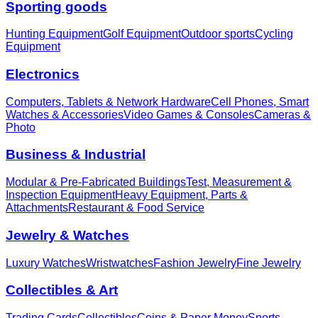
Sporting goods
Hunting Equipment
Golf Equipment
Outdoor sports
Cycling
Equipment
Electronics
Computers, Tablets & Network Hardware
Cell Phones, Smart
Watches & Accessories
Video Games & Consoles
Cameras &
Photo
Business & Industrial
Modular & Pre-Fabricated Buildings
Test, Measurement &
Inspection Equipment
Heavy Equipment, Parts &
Attachments
Restaurant & Food Service
Jewelry & Watches
Luxury Watches
Wristwatches
Fashion Jewelry
Fine Jewelry
Collectibles & Art
Trading Cards
Collectibles
Coins & Paper Money
Sports