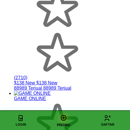
(2710)
$138 New
$138 New
88989 Terjual
88989 Terjual
GAME ONLINE
LOGIN
DAFTAR
PROMO