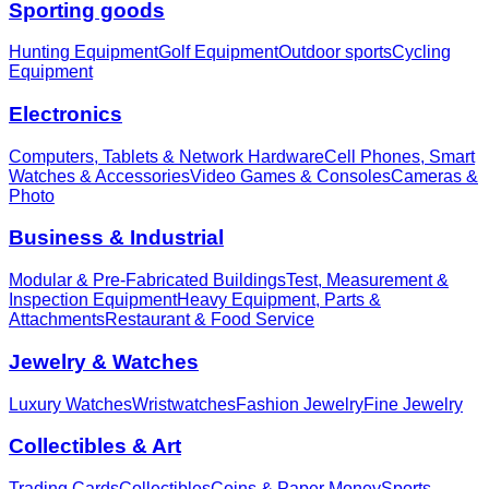
Sporting goods
Hunting Equipment
Golf Equipment
Outdoor sports
Cycling
Equipment
Electronics
Computers, Tablets & Network Hardware
Cell Phones, Smart
Watches & Accessories
Video Games & Consoles
Cameras &
Photo
Business & Industrial
Modular & Pre-Fabricated Buildings
Test, Measurement &
Inspection Equipment
Heavy Equipment, Parts &
Attachments
Restaurant & Food Service
Jewelry & Watches
Luxury Watches
Wristwatches
Fashion Jewelry
Fine Jewelry
Collectibles & Art
Trading Cards
Collectibles
Coins & Paper Money
Sports