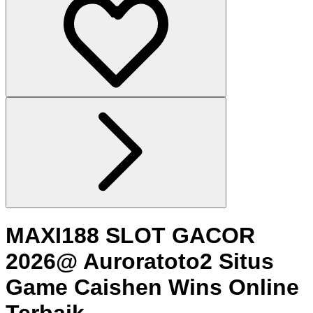
MAXI188 SLOT GACOR
2026@ Auroratoto2 Situs
Game Caishen Wins Online