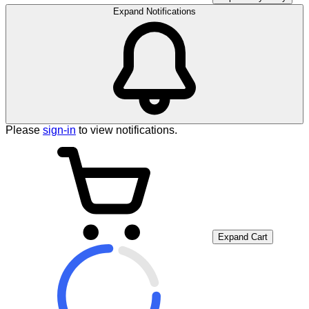
Expand Notifications
Please
sign-in
to view notifications.
Expand Cart