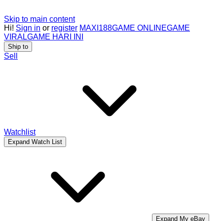
Skip to main content
Hi!
Sign in
or
register
MAXI188
GAME ONLINE
GAME
VIRAL
GAME HARI INI
Ship to
Sell
Watchlist
Expand Watch List
Expand My eBay