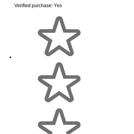
Verified purchase:
Yes