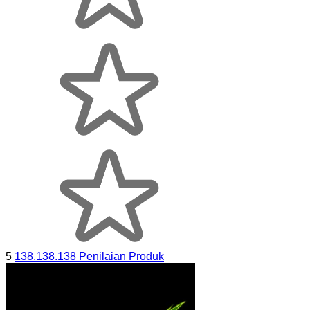
5
138.138.138 Penilaian Produk