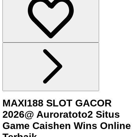
MAXI188 SLOT GACOR
2026@ Auroratoto2 Situs
Game Caishen Wins Online