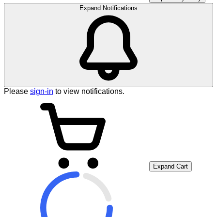
Expand Notifications
Please
sign-in
to view notifications.
Expand Cart