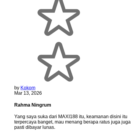
by
Kokom
Mar 13, 2026
Rahma Ningrum
Yang saya suka dari MAXI188 itu, keamanan disini itu
terpercaya banget, mau menang berapa ratus juga juga
pasti dibayar lunas.