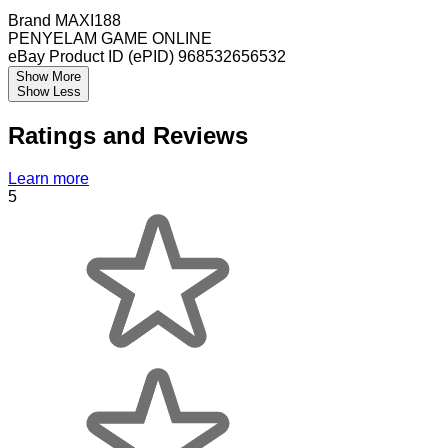
Brand
MAXI188
PENYELAM
GAME ONLINE
eBay Product ID (ePID)
968532656532
Show More
Show Less
Ratings and Reviews
Learn more
5