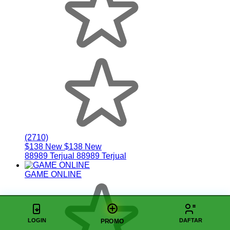
(2710)
$138 New
$138 New
88989 Terjual
88989 Terjual
GAME ONLINE
LOGIN
DAFTAR
PROMO