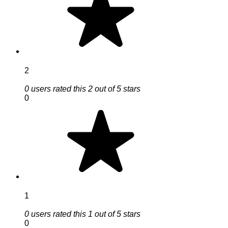
2
0 users rated this 2 out of 5 stars
0
1
0 users rated this 1 out of 5 stars
0