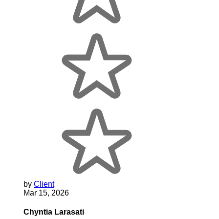
by
Client
Mar 15, 2026
Chyntia Larasati