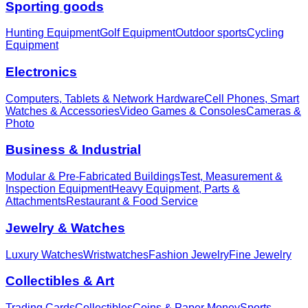
Sporting goods
Hunting Equipment
Golf Equipment
Outdoor sports
Cycling
Equipment
Electronics
Computers, Tablets & Network Hardware
Cell Phones, Smart
Watches & Accessories
Video Games & Consoles
Cameras &
Photo
Business & Industrial
Modular & Pre-Fabricated Buildings
Test, Measurement &
Inspection Equipment
Heavy Equipment, Parts &
Attachments
Restaurant & Food Service
Jewelry & Watches
Luxury Watches
Wristwatches
Fashion Jewelry
Fine Jewelry
Collectibles & Art
Trading Cards
Collectibles
Coins & Paper Money
Sports