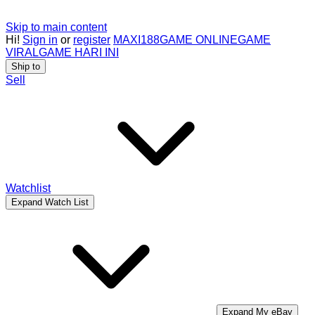
Skip to main content
Hi!
Sign in
or
register
MAXI188
GAME ONLINE
GAME
VIRAL
GAME HARI INI
Ship to
Sell
Watchlist
Expand Watch List
Expand My eBay