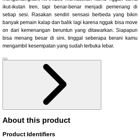
ikut-ikutan tren, tapi benar-benar menjadi pemenang di
setiap sesi. Rasakan sendiri sensasi berbeda yang bikin
banyak pemain kalap dan balik lagi karena nggak bisa move
on dari kemenangan beruntun yang ditawarkan. Siapapun
bisa menang besar di sini, tinggal seberapa berani kamu
mengambil kesempatan yang sudah terbuka lebar.
About this product
Product Identifiers